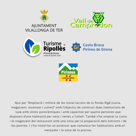
Ajut per “Ampliació i millora de les instal.lacions de la Fonda Rigà (cuina,
magatzem, ascensor i suites)” amb l’objectiu de construir dues habitacions de
luxe amb vistes panoràmiques i amb capacitat per quatre persones que
disposen d’una habitació per nens i nenes a l’altell. També s’ha ampliat la cuina
i el magatzem del restaurant amb una zona per la preparació dels entrants i de
les postres. I s’ha instal•lat un ascensor que comunica les habitacions amb el
menjador i la zona de la piscina.