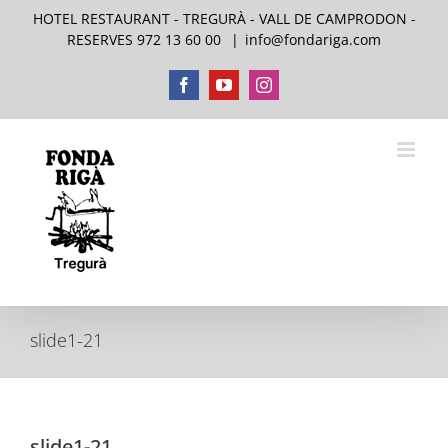
Skip
HOTEL RESTAURANT - TREGURÀ - VALL DE CAMPRODON -
to
RESERVES 972 13 60 00
|
info@fondariga.com
content
Facebook
YouTube
Instagram
slide1-21
slide1-21