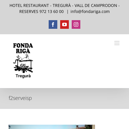
Skip
HOTEL RESTAURANT - TREGURÀ - VALL DE CAMPRODON -
to
RESERVES 972 13 60 00
|
info@fondariga.com
content
Facebook
YouTube
Instagram
f2serveisp