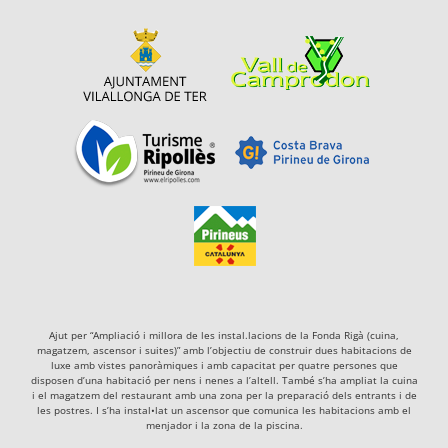
Ajut per “Ampliació i millora de les instal.lacions de la Fonda Rigà (cuina,
magatzem, ascensor i suites)” amb l’objectiu de construir dues habitacions de
luxe amb vistes panoràmiques i amb capacitat per quatre persones que
disposen d’una habitació per nens i nenes a l’altell. També s’ha ampliat la cuina
i el magatzem del restaurant amb una zona per la preparació dels entrants i de
les postres. I s’ha instal•lat un ascensor que comunica les habitacions amb el
menjador i la zona de la piscina.