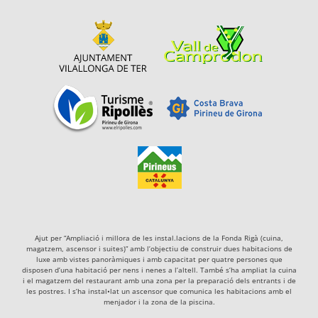
Ajut per “Ampliació i millora de les instal.lacions de la Fonda Rigà (cuina,
magatzem, ascensor i suites)” amb l’objectiu de construir dues habitacions de
luxe amb vistes panoràmiques i amb capacitat per quatre persones que
disposen d’una habitació per nens i nenes a l’altell. També s’ha ampliat la cuina
i el magatzem del restaurant amb una zona per la preparació dels entrants i de
les postres. I s’ha instal•lat un ascensor que comunica les habitacions amb el
menjador i la zona de la piscina.