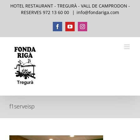
Skip
HOTEL RESTAURANT - TREGURÀ - VALL DE CAMPRODON -
to
RESERVES 972 13 60 00
|
info@fondariga.com
content
Facebook
YouTube
Instagram
f1serveisp