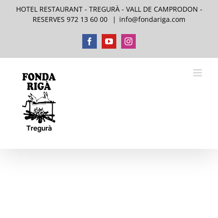
Skip
HOTEL RESTAURANT - TREGURÀ - VALL DE CAMPRODON -
to
RESERVES 972 13 60 00
|
info@fondariga.com
content
Facebook
YouTube
Instagram