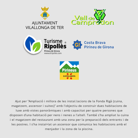
Ajut per “Ampliació i millora de les instal.lacions de la Fonda Rigà (cuina,
magatzem, ascensor i suites)” amb l’objectiu de construir dues habitacions de
luxe amb vistes panoràmiques i amb capacitat per quatre persones que
disposen d’una habitació per nens i nenes a l’altell. També s’ha ampliat la cuina
i el magatzem del restaurant amb una zona per la preparació dels entrants i de
les postres. I s’ha instal•lat un ascensor que comunica les habitacions amb el
menjador i la zona de la piscina.