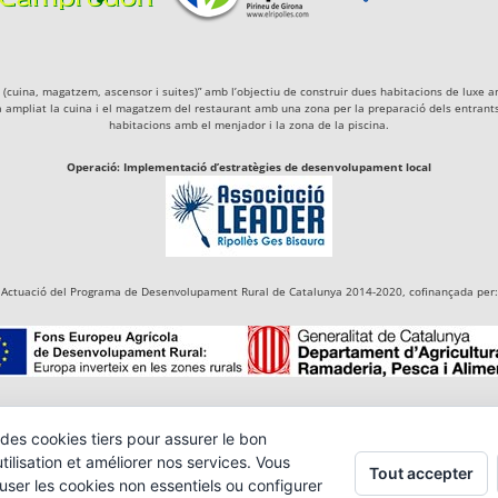
igà (cuina, magatzem, ascensor i suites)” amb l’objectiu de construir dues habitacions de lu
a ampliat la cuina i el magatzem del restaurant amb una zona per la preparació dels entrants 
habitacions amb el menjador i la zona de la piscina.
Operació: Implementació d’estratègies de desenvolupament local
Actuació del Programa de Desenvolupament Rural de Catalunya 2014-2020, cofinançada per:
des cookies tiers pour assurer le bon
ilisation et améliorer nos services. Vous
Tout accepter
user les cookies non essentiels ou configurer