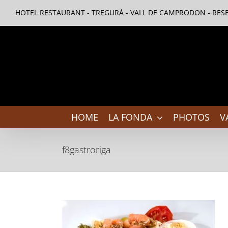
Skip
HOTEL RESTAURANT - TREGURÀ - VALL DE CAMPRODON - RESE
to
content
HOME
LA FONDA
PHOTOS
V
f8gastroriga