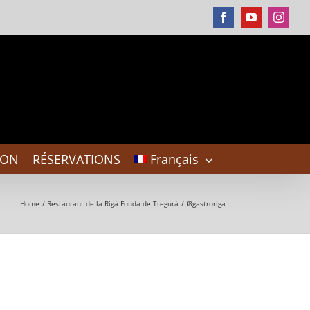
Facebook
YouTube
Instag
DON
RÉSERVATIONS
Français
Home
Restaurant de la Rigà Fonda de Tregurà
f8gastroriga