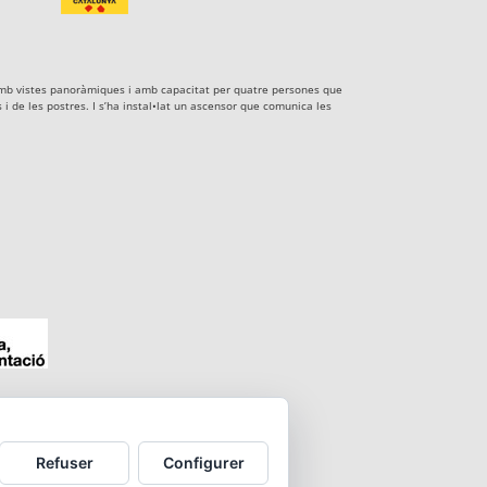
xe amb vistes panoràmiques i amb capacitat per quatre persones que
i de les postres. I s’ha instal•lat un ascensor que comunica les
Refuser
Configurer