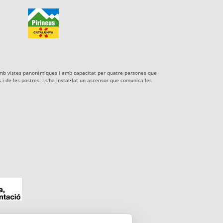
xe amb vistes panoràmiques i amb capacitat per quatre persones que
i de les postres. I s’ha instal•lat un ascensor que comunica les