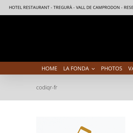
Skip
HOTEL RESTAURANT - TREGURÀ - VALL DE CAMPRODON - RESE
to
content
HOME
LA FONDA
PHOTOS
V
codiqr-fr