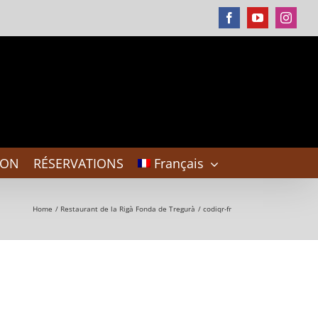
Facebook
YouTube
Instag
DON
RÉSERVATIONS
Français
Home
Restaurant de la Rigà Fonda de Tregurà
codiqr-fr