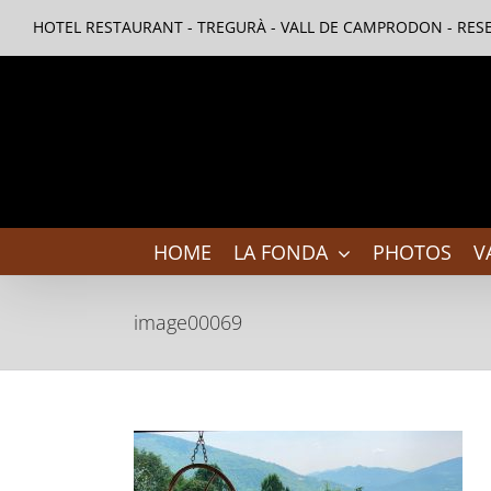
Skip
HOTEL RESTAURANT - TREGURÀ - VALL DE CAMPRODON - RESE
to
content
HOME
LA FONDA
PHOTOS
V
image00069