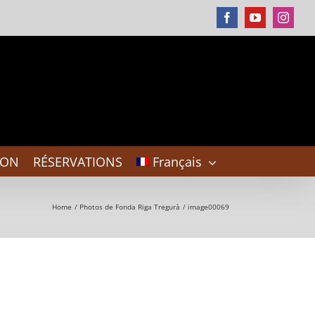
Facebook
YouTube
Instag
DON
RÉSERVATIONS
Français
Home
Photos de Fonda Riga Tregurà
image00069