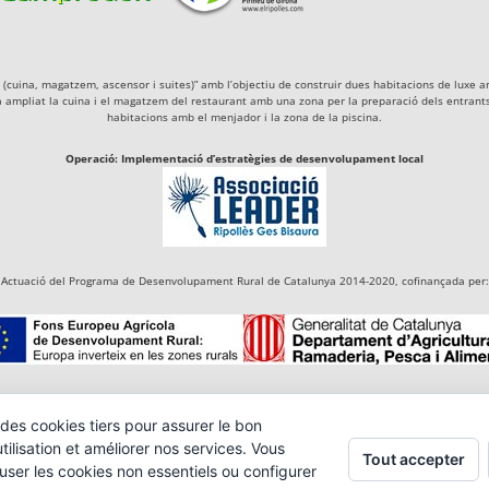
igà (cuina, magatzem, ascensor i suites)” amb l’objectiu de construir dues habitacions de lu
a ampliat la cuina i el magatzem del restaurant amb una zona per la preparació dels entrants 
habitacions amb el menjador i la zona de la piscina.
Operació: Implementació d’estratègies de desenvolupament local
Actuació del Programa de Desenvolupament Rural de Catalunya 2014-2020, cofinançada per:
des cookies tiers pour assurer le bon
ilisation et améliorer nos services. Vous
Tout accepter
user les cookies non essentiels ou configurer