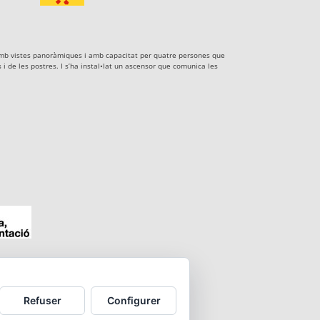
xe amb vistes panoràmiques i amb capacitat per quatre persones que
i de les postres. I s’ha instal•lat un ascensor que comunica les
Refuser
Configurer