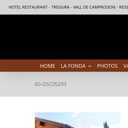
Skip
HOTEL RESTAURANT - TREGURÀ - VALL DE CAMPRODON - RESE
to
content
HOME
LA FONDA
PHOTOS
V
60-DSC05293