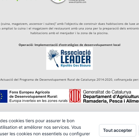
igà (cuina, magatzem, ascensor i suites)” amb l’objectiu de construir dues habitacions de lu
a ampliat la cuina i el magatzem del restaurant amb una zona per la preparació dels entrants 
habitacions amb el menjador i la zona de la piscina.
Operació: Implementació d’estratègies de desenvolupament local
Actuació del Programa de Desenvolupament Rural de Catalunya 2014-2020, cofinançada per:
des cookies tiers pour assurer le bon
ilisation et améliorer nos services. Vous
Tout accepter
user les cookies non essentiels ou configurer