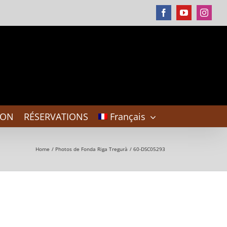
Facebook
YouTube
Instag
DON
RÉSERVATIONS
Français
Home
Photos de Fonda Riga Tregurà
60-DSC05293