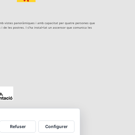
xe amb vistes panoràmiques i amb capacitat per quatre persones que
i de les postres. I s’ha instal•lat un ascensor que comunica les
Refuser
Configurer