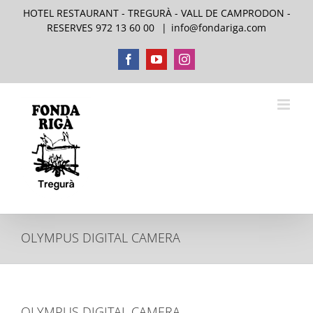
Skip
HOTEL RESTAURANT - TREGURÀ - VALL DE CAMPRODON -
to
RESERVES 972 13 60 00
|
info@fondariga.com
content
Facebook
YouTube
Instagram
OLYMPUS DIGITAL CAMERA
OLYMPUS DIGITAL CAMERA