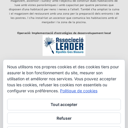
magatzem, ascensor i suites)” amb l’objectiu de construir dues habitacions de
luxe amb vistes panoràmiques i amb capacitat per quatre persones que
disposen d’una habitació per nens i nenes a l’altell. També s’ha ampliat la cuina
i el magatzem del restaurant amb una zona per la preparació dels entrants i de
les postres. I s’ha instal•lat un ascensor que comunica les habitacions amb el
menjador i la zona de la piscina.
Operació: Implementació d’estratègies de desenvolupament local
Actuació del Programa de Desenvolupament Rural de Catalunya 2014-2020,
Nous utilisons nos propres cookies et des cookies tiers pour
cofinançada per:
assurer le bon fonctionnement du site, mesurer son
utilisation et améliorer nos services. Vous pouvez accepter
tous les cookies, refuser les cookies non essentiels ou
configurer vos préférences.
Politique de cookies
Tout accepter
Refuser