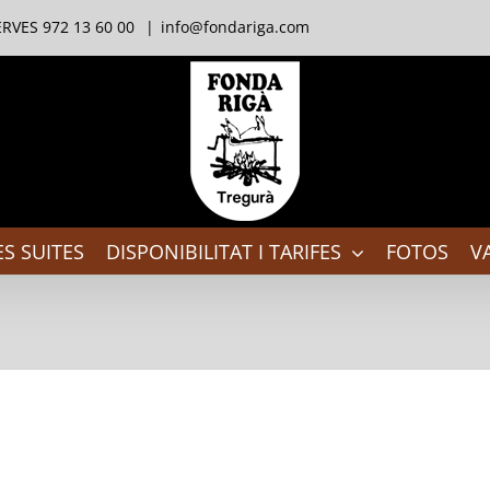
RVES 972 13 60 00
|
info@fondariga.com
S SUITES
DISPONIBILITAT I TARIFES
FOTOS
V