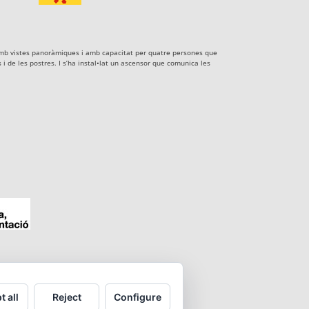
xe amb vistes panoràmiques i amb capacitat per quatre persones que
i de les postres. I s’ha instal•lat un ascensor que comunica les
t all
Reject
Configure