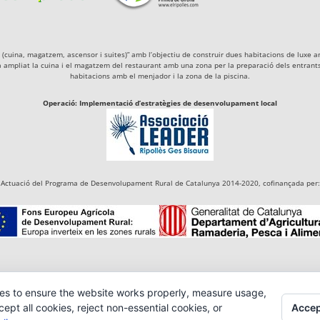
igà (cuina, magatzem, ascensor i suites)” amb l’objectiu de construir dues habitacions de lu
a ampliat la cuina i el magatzem del restaurant amb una zona per la preparació dels entrants 
habitacions amb el menjador i la zona de la piscina.
Operació: Implementació d’estratègies de desenvolupament local
Actuació del Programa de Desenvolupament Rural de Catalunya 2014-2020, cofinançada per:
es to ensure the website works properly, measure usage,
Accep
pt all cookies, reject non-essential cookies, or