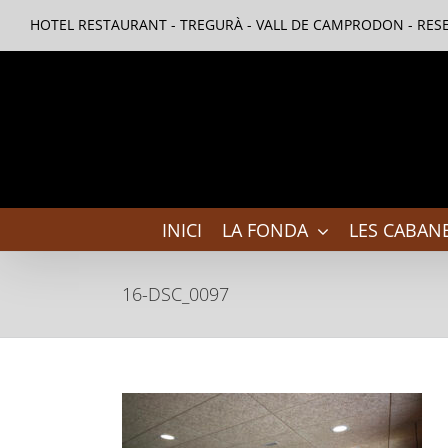
Skip
HOTEL RESTAURANT - TREGURÀ - VALL DE CAMPRODON - RESE
to
content
INICI
LA FONDA
LES CABANE
16-DSC_0097