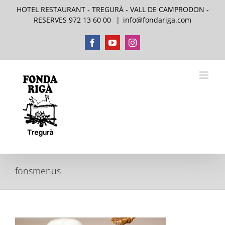
Saltar
HOTEL RESTAURANT - TREGURÀ - VALL DE CAMPRODON -
al
RESERVES 972 13 60 00
|
info@fondariga.com
contenido
Facebook
YouTube
Instagram
fonsmenus