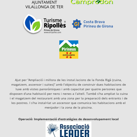
Ajut per “Ampliació i millora de les instal.lacions de la Fonda Rigà (cuina,
magatzem, ascensor i suites)” amb l’objectiu de construir dues habitacions de
luxe amb vistes panoràmiques i amb capacitat per quatre persones que
disposen d’una habitació per nens i nenes a l’altell. També s’ha ampliat la cuina
i el magatzem del restaurant amb una zona per la preparació dels entrants i de
les postres. I s’ha instal•lat un ascensor que comunica les habitacions amb el
menjador i la zona de la piscina.
Operació: Implementació d’estratègies de desenvolupament local