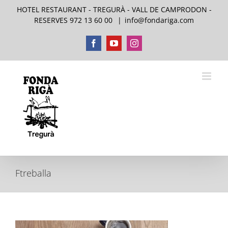
Saltar
HOTEL RESTAURANT - TREGURÀ - VALL DE CAMPRODON -
al
RESERVES 972 13 60 00
|
info@fondariga.com
contenido
Facebook
YouTube
Instagram
Ftreballa