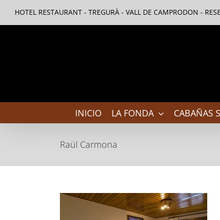
Saltar
HOTEL RESTAURANT - TREGURÀ - VALL DE CAMPRODON - RESE
al
contenido
INICIO
LA FONDA
CABAÑAS S
Raül Carmona