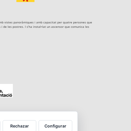
xe amb vistes panoràmiques i amb capacitat per quatre persones que
i de les postres. I s’ha instal•lat un ascensor que comunica les
Rechazar
Configurar