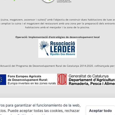
igà (cuina, magatzem, ascensor i suites)” amb l’objectiu de construir dues habitacions de lu
a ampliat la cuina i el magatzem del restaurant amb una zona per la preparació dels entrants 
habitacions amb el menjador i la zona de la piscina.
Operació: Implementació d’estratègies de desenvolupament local
Actuació del Programa de Desenvolupament Rural de Catalunya 2014-2020, cofinançada per:
ros para garantizar el funcionamiento de la web,
Aceptar todo
cios. Puede aceptar todas las cookies, rechazar