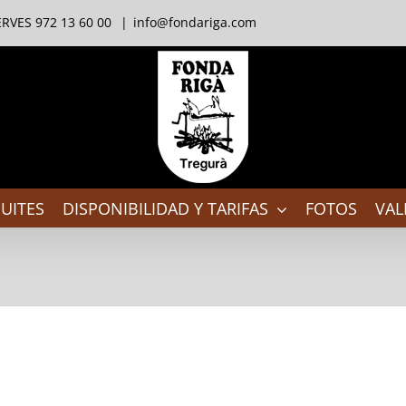
RVES 972 13 60 00
|
info@fondariga.com
UITES
DISPONIBILIDAD Y TARIFAS
FOTOS
VAL