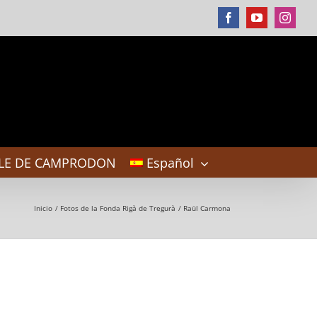
Facebook
YouTube
Instag
LE DE CAMPRODON
Español
Inicio
Fotos de la Fonda Rigà de Tregurà
Raül Carmona