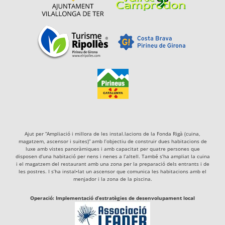
Ajut per “Ampliació i millora de les instal.lacions de la Fonda Rigà (cuina,
magatzem, ascensor i suites)” amb l’objectiu de construir dues habitacions de
luxe amb vistes panoràmiques i amb capacitat per quatre persones que
disposen d’una habitació per nens i nenes a l’altell. També s’ha ampliat la cuina
i el magatzem del restaurant amb una zona per la preparació dels entrants i de
les postres. I s’ha instal•lat un ascensor que comunica les habitacions amb el
menjador i la zona de la piscina.
Operació: Implementació d’estratègies de desenvolupament local