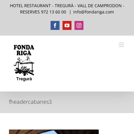
Saltar
HOTEL RESTAURANT - TREGURÀ - VALL DE CAMPRODON -
al
RESERVES 972 13 60 00
|
info@fondariga.com
contenido
Facebook
YouTube
Instagram
fheadercabanes3