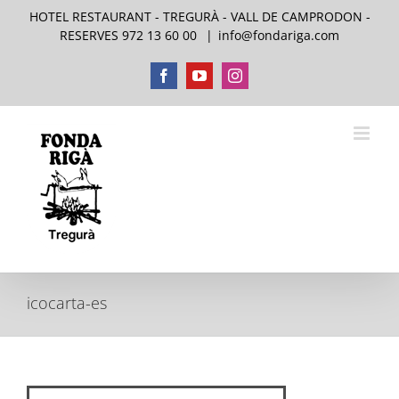
Skip
HOTEL RESTAURANT - TREGURÀ - VALL DE CAMPRODON -
to
RESERVES 972 13 60 00
|
info@fondariga.com
content
Facebook
YouTube
Instagram
icocarta-es