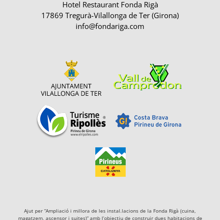
Hotel Restaurant Fonda Rigà
17869 Tregurà-Vilallonga de Ter (Girona)
info@fondariga.com
Ajut per “Ampliació i millora de les instal.lacions de la Fonda Rigà (cuina,
magatzem, ascensor i suites)” amb l’objectiu de construir dues habitacions de