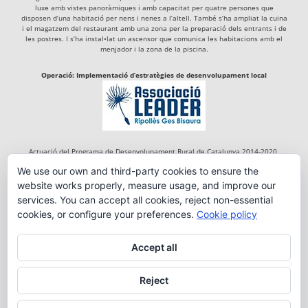
luxe amb vistes panoràmiques i amb capacitat per quatre persones que
disposen d’una habitació per nens i nenes a l’altell. També s’ha ampliat la cuina
i el magatzem del restaurant amb una zona per la preparació dels entrants i de
les postres. I s’ha instal•lat un ascensor que comunica les habitacions amb el
menjador i la zona de la piscina.
Operació: Implementació d’estratègies de desenvolupament local
Actuació del Programa de Desenvolupament Rural de Catalunya 2014-2020,
cofinançada per:
We use our own and third-party cookies to ensure the
website works properly, measure usage, and improve our
services. You can accept all cookies, reject non-essential
cookies, or configure your preferences.
Cookie policy
Accept all
Reject