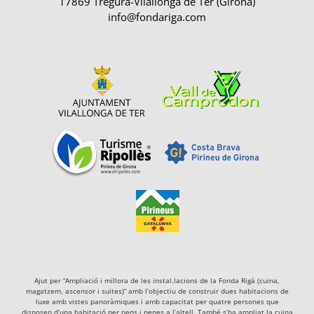
17869 Tregurà-Vilallonga de Ter (Girona)
info@fondariga.com
Ajut per “Ampliació i millora de les instal.lacions de la Fonda Rigà (cuina,
magatzem, ascensor i suites)” amb l’objectiu de construir dues habitacions de
luxe amb vistes panoràmiques i amb capacitat per quatre persones que
disposen d’una habitació per nens i nenes a l’altell. També s’ha ampliat la cuina