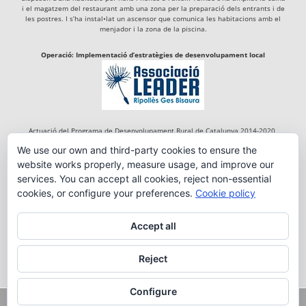
i el magatzem del restaurant amb una zona per la preparació dels entrants i de
les postres. I s’ha instal•lat un ascensor que comunica les habitacions amb el
menjador i la zona de la piscina.
Operació: Implementació d’estratègies de desenvolupament local
Actuació del Programa de Desenvolupament Rural de Catalunya 2014-2020,
cofinançada per:
We use our own and third-party cookies to ensure the
website works properly, measure usage, and improve our
services. You can accept all cookies, reject non-essential
cookies, or configure your preferences.
Cookie policy
Accept all
Reject
Configure
Copyright 2018 FONDA RIGÀ DE TREGURÀ | By:
em_tdc