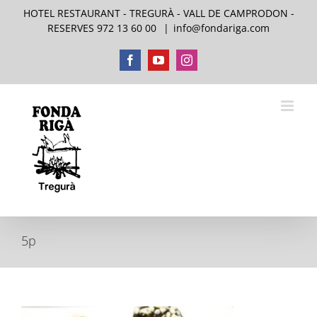
Skip
HOTEL RESTAURANT - TREGURÀ - VALL DE CAMPRODON -
to
RESERVES 972 13 60 00
|
info@fondariga.com
content
Facebook
YouTube
Instagram
5p