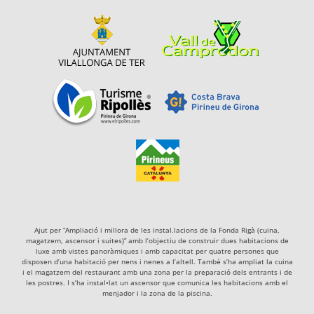
Ajut per “Ampliació i millora de les instal.lacions de la Fonda Rigà (cuina,
magatzem, ascensor i suites)” amb l’objectiu de construir dues habitacions de
luxe amb vistes panoràmiques i amb capacitat per quatre persones que
disposen d’una habitació per nens i nenes a l’altell. També s’ha ampliat la cuina
i el magatzem del restaurant amb una zona per la preparació dels entrants i de
les postres. I s’ha instal•lat un ascensor que comunica les habitacions amb el
menjador i la zona de la piscina.