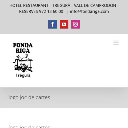
Skip
HOTEL RESTAURANT - TREGURÀ - VALL DE CAMPRODON -
to
RESERVES 972 13 60 00
|
info@fondariga.com
content
Facebook
YouTube
Instagram
logo joc de cartes
logo joc de cartes