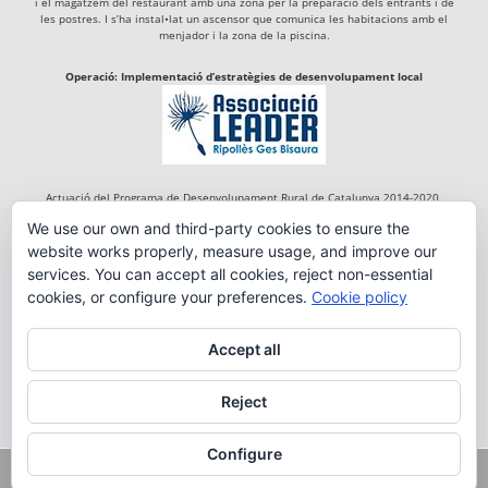
i el magatzem del restaurant amb una zona per la preparació dels entrants i de
les postres. I s’ha instal•lat un ascensor que comunica les habitacions amb el
menjador i la zona de la piscina.
Operació: Implementació d’estratègies de desenvolupament local
Actuació del Programa de Desenvolupament Rural de Catalunya 2014-2020,
cofinançada per:
We use our own and third-party cookies to ensure the
website works properly, measure usage, and improve our
services. You can accept all cookies, reject non-essential
cookies, or configure your preferences.
Cookie policy
Accept all
Reject
Configure
Copyright 2018 FONDA RIGÀ DE TREGURÀ | By:
em_tdc